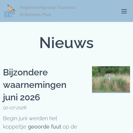
Vogelwerkgroep Vlaamse
Ardennen
Plus
Nieuws
Bijzondere
waarnemingen
juni 2026
02-07-2026
Begin juni werden het
koppeltje
geoorde fuut
op de