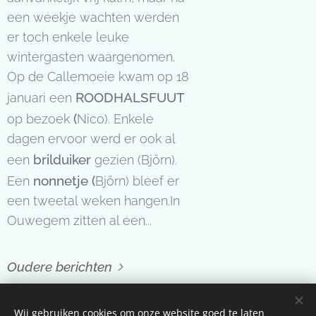
een weekje wachten werden
er toch enkele leuke
wintergasten waargenomen.
Op de Callemoeie kwam op 18
ROODHALSFUUT
januari een
(
op
bezoek
Nico). Enkele
dagen ervoor werd er ook al
brilduiker
een
gezien (Björn).
nonnetje (
Een
Björn) bleef er
een tweetal weken hangen.In
Ouwegem zitten al een...
Oudere berichten
Wij gebruiken cookies om onze website goed te laten