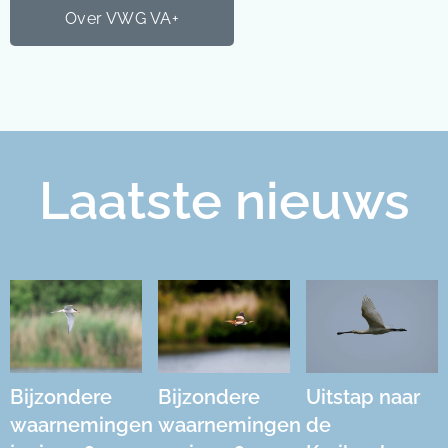
Over VWG VA+
Laatste nieuws
Bijzondere
Bijzondere
Uitstap naar
waarnemingen
waarnemingen
de