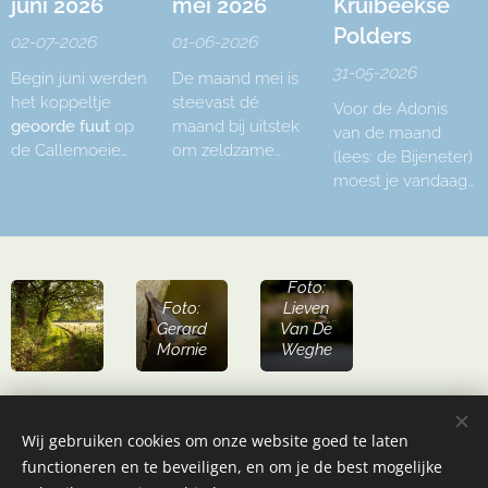
juni 2026
mei 2026
Kruibeekse
Polders
02-07-2026
01-06-2026
31-05-2026
Begin juni werden
De maand mei is
het koppeltje
steevast dé
Voor de Adonis
geoorde fuut
op
maand bij uitstek
van de maand
de Callemoeie
om zeldzame
(lees: de Bijeneter)
terug gezien, om
vogels te gaan
moest je vandaag
daarna weer de
zoeken. Dat was
in onze regio
hele maand te
ook nu niet
blijven. Maar een
verdwijnen.
anders. Maar
fijne groep
beginnen doen we
goedgemutste
Foto:
bij onze bijzondere
vogelaars trok
Foto:
Lieven
broedvogels.
deze ochtend om
Gerard
Van De
7 u richting de
Mornie
Weghe
Polders van
Kruibeke.
Wij gebruiken cookies om onze website goed te laten
functioneren en te beveiligen, en om je de best mogelijke
© Vogelwerkgroep Vlaamse Ardennen
Plus
- 2025 Alle rechten