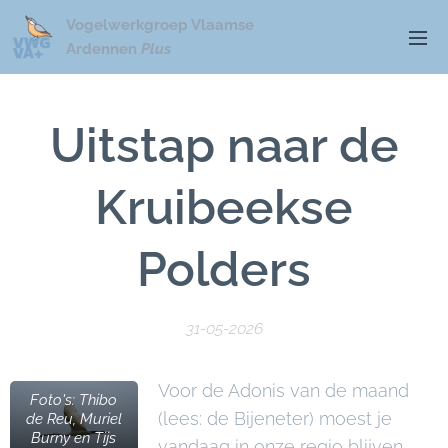
Vogelwerkgroep Vlaamse
Ardennen
Plus
Uitstap naar de
Kruibeekse
Polders
31-05-2026
Voor de Adonis van de maand
Foto's: Thibo
(lees: de Bijeneter) moest je
de Reu, Muriel
Burny en Tijs
vandaag in onze regio blijven.