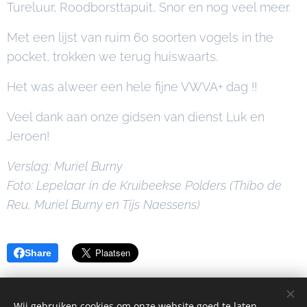
Tureluur, Roodborsttapuit, Snor en nog veel meer.
Met een lijst van ruim 60 soorten vogels in the
pocket, trokken we terug huiswaarts.
Het was alweer een hele fijne VWVA+ dag !!
Veel dank aan onze gidsen van dienst Luk en
Jeroen!
Verslag: Muriel Burny
Foto: Lepelaar in de Kruibeekse Polders (
Thibo de
Reu, Muriel Burny en Tijs Naessens)
Share
Wij gebruiken cookies om onze website goed te laten