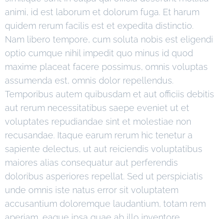
animi, id est laborum et dolorum fuga. Et harum
quidem rerum facilis est et expedita distinctio.
Nam libero tempore, cum soluta nobis est eligendi
optio cumque nihil impedit quo minus id quod
maxime placeat facere possimus, omnis voluptas
assumenda est, omnis dolor repellendus.
Temporibus autem quibusdam et aut officiis debitis
aut rerum necessitatibus saepe eveniet ut et
voluptates repudiandae sint et molestiae non
recusandae. Itaque earum rerum hic tenetur a
sapiente delectus, ut aut reiciendis voluptatibus
maiores alias consequatur aut perferendis
doloribus asperiores repellat. Sed ut perspiciatis
unde omnis iste natus error sit voluptatem
accusantium doloremque laudantium, totam rem
aperiam, eaque ipsa quae ab illo inventore