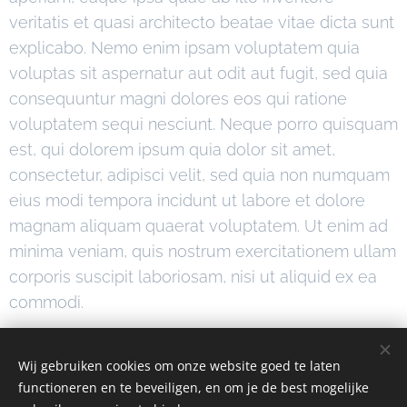
veritatis et quasi architecto beatae vitae dicta sunt
explicabo. Nemo enim ipsam voluptatem quia
voluptas sit aspernatur aut odit aut fugit, sed quia
consequuntur magni dolores eos qui ratione
voluptatem sequi nesciunt. Neque porro quisquam
est, qui dolorem ipsum quia dolor sit amet,
consectetur, adipisci velit, sed quia non numquam
eius modi tempora incidunt ut labore et dolore
magnam aliquam quaerat voluptatem. Ut enim ad
minima veniam, quis nostrum exercitationem ullam
corporis suscipit laboriosam, nisi ut aliquid ex ea
commodi.
Wij gebruiken cookies om onze website goed te laten
functioneren en te beveiligen, en om je de best mogelijke
© Vogelwerkgroep Vlaamse Ardennen
Plus
- 2025 Alle rechten