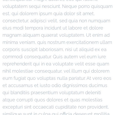
voluptatem sequi nesciunt. Neque porro quisquam
est, qui dolorem ipsum quia dolor sit amet,
consectetur, adipisci velit, sed quia non numquam
eius modi tempora incidunt ut labore et dolore
magnam aliquam quaerat voluptatem. Ut enim ad
minima veniam, quis nostrum exercitationem ullam
corporis suscipit laboriosam, nisi ut aliquid ex ea
commodi consequatur. Quis autem vel eum iure
reprehenderit qui in ea voluptate velit esse quam
nihil molestiae consequatur, vel illum qui dolorem
eum fugiat quo voluptas nulla pariatur. At vero eos
et accusamus et iusto odio dignissimos ducimus
qui blanditiis praesentium voluptatum deleniti
atque corrupti quos dolores et quas molestias
excepturi sint occaecati cupiditate non provident,
similique sunt in culpa qui officia deserunt mollitia