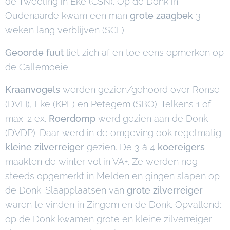
de Tweeling in Eke (CSN). Op de Donk in
Oudenaarde kwam een man
grote zaagbek
3
weken lang verblijven (SCL).
Geoorde fuut
liet zich af en toe eens opmerken op
de Callemoeie.
Kraanvogels
werden gezien/gehoord over Ronse
(DVH), Eke (KPE) en Petegem (SBO). Telkens 1 of
max. 2 ex.
Roerdomp
werd gezien aan de Donk
(DVDP). Daar werd in de omgeving ook regelmatig
kleine zilverreiger
gezien. De 3 à 4
koereigers
maakten de winter vol in VA+. Ze werden nog
steeds opgemerkt in Melden en gingen slapen op
de Donk. Slaapplaatsen van
grote zilverreiger
waren te vinden in Zingem en de Donk. Opvallend:
op de Donk kwamen grote en kleine zilverreiger