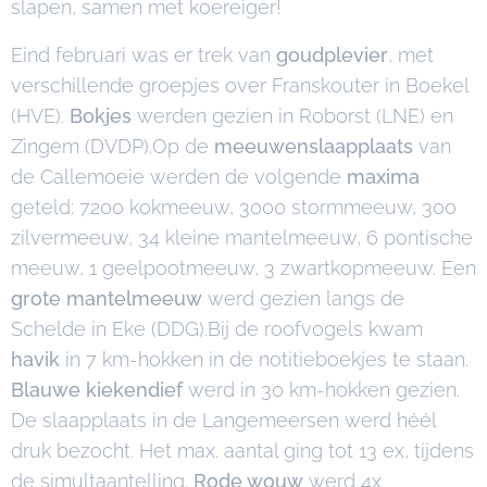
slapen, samen met koereiger!
Eind februari was er trek van
goudplevier
, met
verschillende groepjes over Franskouter in Boekel
(HVE).
Bokjes
werden gezien in Roborst (LNE) en
Zingem (DVDP).Op de
meeuwenslaapplaats
van
de Callemoeie werden de volgende
maxima
geteld: 7200 kokmeeuw, 3000 stormmeeuw, 300
zilvermeeuw, 34 kleine mantelmeeuw, 6 pontische
meeuw, 1 geelpootmeeuw, 3 zwartkopmeeuw. Een
grote mantelmeeuw
werd gezien langs de
Schelde in Eke (DDG).Bij de roofvogels kwam
havik
in 7 km-hokken in de notitieboekjes te staan.
Blauwe kiekendief
werd in 30 km-hokken gezien.
De slaapplaats in de Langemeersen werd héél
druk bezocht. Het max. aantal ging tot 13 ex, tijdens
de simultaantelling.
Rode wouw
werd 4x