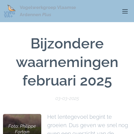
Vogelwerkgroep Vlaamse
Ardennen
Plus
Bijzondere
waarnemingen
februari 2025
03-03-2025
Het lentegevoel begint te
groeien. Dus geven we snel nog
Foto: Philippe
Fortain
even een overzicht van de