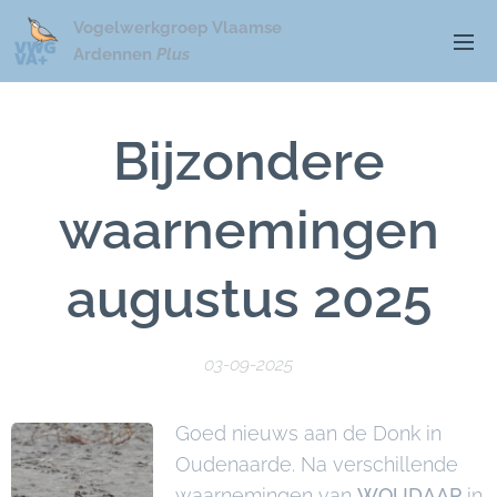
Vogelwerkgroep Vlaamse
Ardennen
Plus
Bijzondere
waarnemingen
augustus 2025
03-09-2025
Goed nieuws aan de Donk in
Oudenaarde. Na verschillende
waarnemingen van
WOUDAAP
in