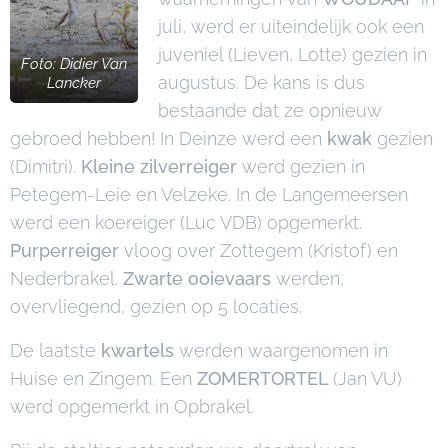
juli, werd er uiteindelijk ook een
juveniel (Lieven, Lotte) gezien in
Foto: Didier Van
augustus. De kans is dus
Lancker
bestaande dat ze opnieuw
gebroed hebben! In Deinze werd een
kwak
gezien
(Dimitri).
Kleine zilverreiger
werd gezien in
Petegem-Leie en Velzeke. In de Langemeersen
werd een koereiger (Luc VDB) opgemerkt.
Purperreiger
vloog over Zottegem (Kristof) en
Nederbrakel.
Zwarte ooievaars
werden,
overvliegend, gezien op 5 locaties.
De laatste
kwartels
werden waargenomen in
Huise en Zingem. Een
ZOMERTORTEL
(Jan VU)
werd opgemerkt in Opbrakel.