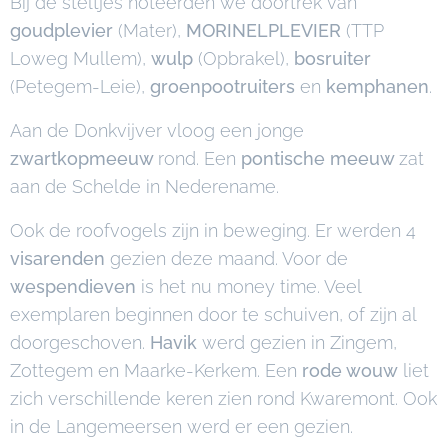
Bij de steltjes noteerden we doortrek van
goudplevier
(Mater),
MORINELPLEVIER
(TTP
Loweg Mullem),
wulp
(Opbrakel),
bosruiter
(Petegem-Leie),
groenpootruiters
en
kemphanen
.
Aan de Donkvijver vloog een jonge
zwartkopmeeuw
rond. Een
pontische meeuw
zat
aan de Schelde in Nederename.
Ook de roofvogels zijn in beweging. Er werden 4
visarenden
gezien deze maand. Voor de
wespendieven
is het nu money time. Veel
exemplaren beginnen door te schuiven, of zijn al
doorgeschoven.
Havik
werd gezien in Zingem,
Zottegem en Maarke-Kerkem. Een
rode wouw
liet
zich verschillende keren zien rond Kwaremont. Ook
in de Langemeersen werd er een gezien.