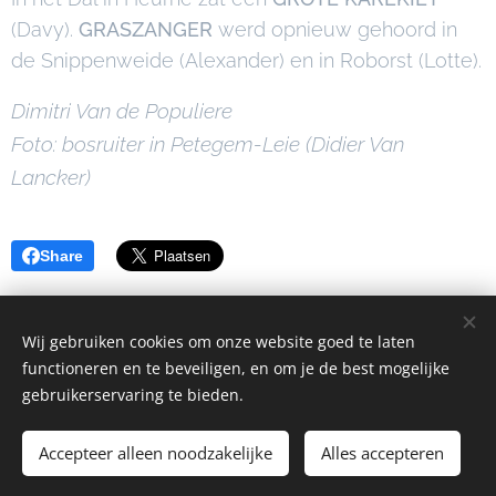
(Davy).
GRASZANGER
werd opnieuw gehoord in
de Snippenweide (Alexander) en in Roborst (Lotte).
Dimitri Van de Populiere
Foto: bosruiter in Petegem-Leie (Didier Van
Lancker)
Share
Wij gebruiken cookies om onze website goed te laten
functioneren en te beveiligen, en om je de best mogelijke
© Vogelwerkgroep Vlaamse Ardennen
Plus
- 2025 Alle rechten
gebruikerservaring te bieden.
voorbehouden
Accepteer alleen noodzakelijke
Cookies
Alles accepteren