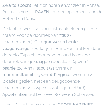
Zwarte specht
liet zich horen en/of zien in Ronse,
Ruien en Vurste.
RAVEN
werden opgemerkt aan de
Hotond en Ronse.
De laatste week van augustus bleek een goede
maand voor de doortrek van
fitis
(6
waarnemingen). Ook
grauwe
en
bonte
vliegenvanger
(Volkegem, Burreken) trokken door
de regio. Typisch voor deze maand is ook de
doortrek van
gekraagde roodstaart
(4 wnm),
paapje
(20 wnm),
tapuit
(21 wnm) en
roodborsttapuit
(25 wnm).
Ringmus
werd op 4
locaties gezien, met een deugddoende
waarneming van 24 ex in Zottegem (Ward).
Appelvinken
trokken over Ronse en Schorisse.
In het Dal in Heurne zat een
GROTE KAREKIET