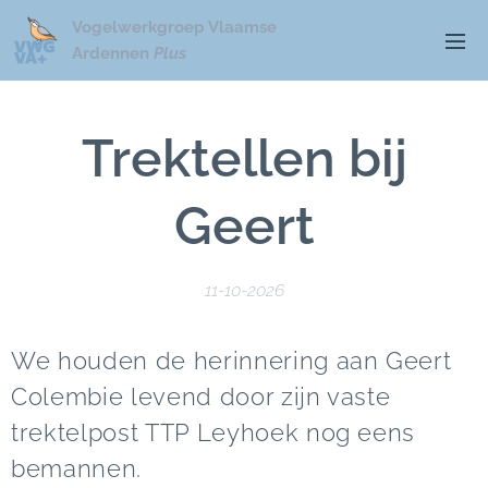
Vogelwerkgroep Vlaamse
Ardennen
Plus
Trektellen bij
Geert
11-10-2026
We houden de herinnering aan Geert
Colembie levend door zijn vaste
trektelpost TTP Leyhoek nog eens
bemannen.