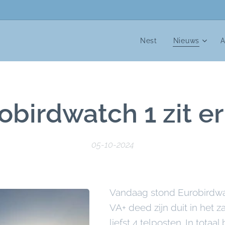
Nest
Nieuws
A
obirdwatch 1 zit er
05-10-2024
Vandaag stond Eurobirdwa
VA+ deed zijn duit in het 
liefst 4 telposten. In tota