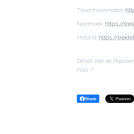
Tissenhovemolen:
htt
Neerhoek:
https://tr
Hotond:
https://trekt
Dimitri Van de Populie
Foto: ?
Share