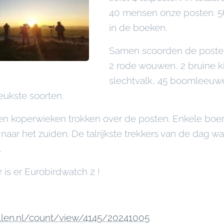
40 mensen onze posten. 
in de boeken.
Samen scoorden de posten 
2 rode wouwen, 2 bruine ki
slechtvalk, 45 boomleeuw
eukste soorten.
en koperwieken trokken over de posten. Enkele boe
aar het zuiden. De talrijkste trekkers van de dag 
.
is er Eurobirdwatch 2 !
tellen.nl/count/view/4145/20241005