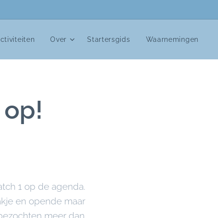
ctiviteiten
Over
Startersgids
Waarnemingen
 op!
tch 1 op de agenda.
zakje en opende maar
al bezochten meer dan