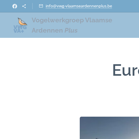
info@vwg-vlaamseardennenplus.be
Vogelwerkgroep Vlaamse
Ardennen
Plus
Eur