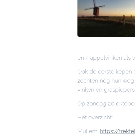
en 4 appelvinken als l
Ook de eerste kepen 
zochten nog hun weg n
vinken en graspiepers
Op zondag 20 oktober 
Het overzicht:
Mullem:
https://trek