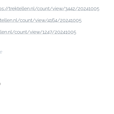
ps://trektellen.nl/count/view/3442/20241005
ektellen.nl/count/view/4164/20241005
ellen.nl/count/view/1247/20241005
re